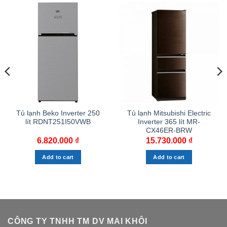
Tủ lạnh Beko Inverter 250
Tủ lạnh Mitsubishi Electric
lít RDNT251I50VWB
Inverter 365 lít MR-
CX46ER-BRW
6.820.000
₫
15.730.000
₫
Add to cart
Add to cart
CÔNG TY TNHH TM DV MAI KHÔI