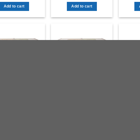
Add to cart
Add to cart
ng Darling Smart 470
Tủ đông Darling Smart 370
Tủ đông
ít DMF-3799 AS
Lít DMF-3799 AS
1700 l
7.800.000
₫
6.650.000
₫
2
Add to cart
Add to cart