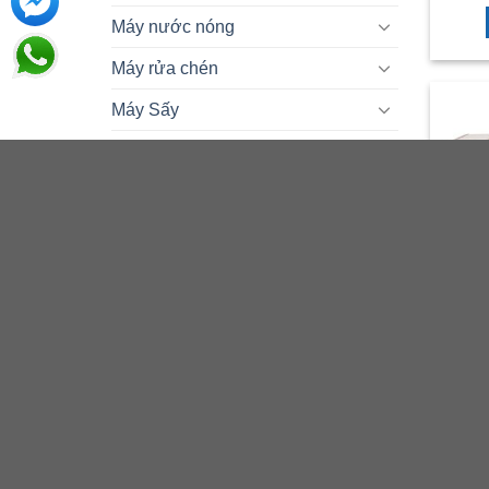
Máy nước nóng
Máy rửa chén
Máy Sấy
Máy Xay Sinh Tố
Nồi cơm điện
Quạt Thông Minh
Sản phẩm khác
Tivi
Tủ đô
L
Tủ Đông
Tủ Đông Darling
Tủ Đông Sanaky
Tủ Đông Mát