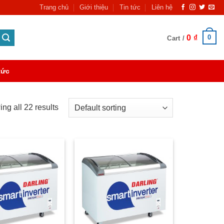
Trang chủ
Giới thiệu
Tin tức
Liên hệ
0
₫
0
Cart /
tức
ng all 22 results