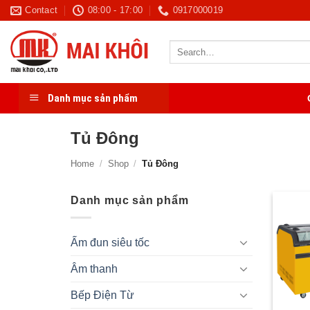
Skip
Contact
08:00 - 17:00
0917000019
to
content
Search
for:
Danh mục sản phẩm
Tủ Đông
Home
/
Shop
/
Tủ Đông
Danh mục sản phẩm
Ấm đun siêu tốc
Âm thanh
Bếp Điện Từ