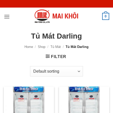
Skip
to
content
0
Tủ Mát Darling
Home
/
Shop
/
Tủ Mát
/
Tủ Mát Darling
FILTER